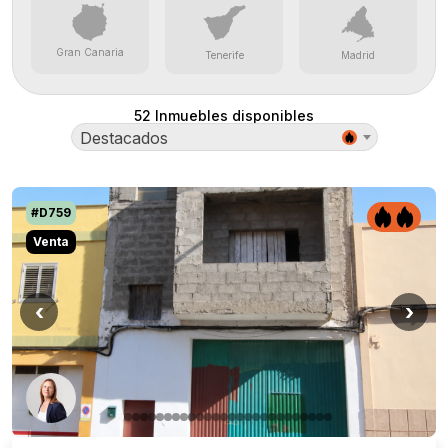
Gran Canaria
Tenerife
Madrid
52
Inmuebles disponibles
Destacados
#D759
Venta
‹
›