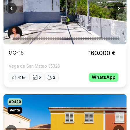
‹
›
GC-15
160.000 €
Vega de San Mateo 35328
WhatsApp
411㎡
5
2
#D420
Venta