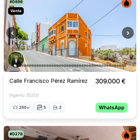
#D696
Venta
‹
›
Calle Francisco Pérez Ramírez
309.000 €
Ingenio 35250
WhatsApp
250㎡
5
2
#D278