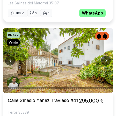
Las Salinas del Matorral 35107
WhatsApp
103㎡
2
1
#D672
Venta
‹
›
Calle Sinesio Yánez Travieso #41
295.000 €
Teror 35339