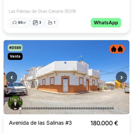
Las Palmas de Gran Canaria 35018
WhatsApp
86㎡
3
1
#D589
Venta
‹
›
Avenida de las Salinas #3
180.000 €