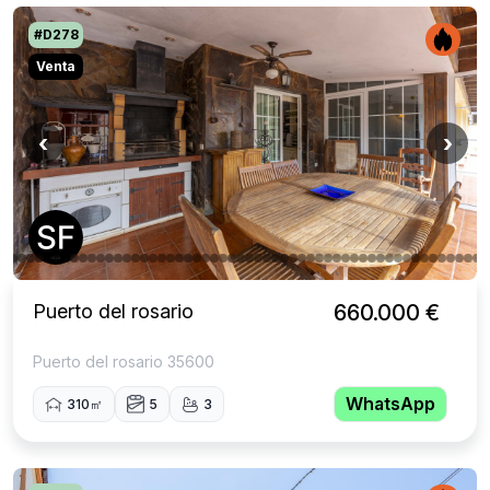
#D278
Venta
‹
›
Puerto del rosario
660.000 €
Puerto del rosario 35600
WhatsApp
310㎡
5
3