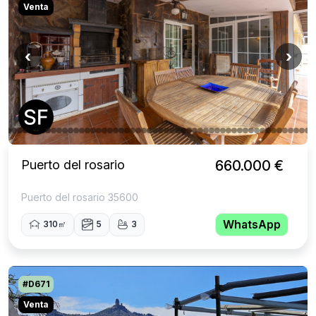
Venta
‹
›
Puerto del rosario
660.000 €
Puerto del rosario 35600
WhatsApp
310㎡
5
3
#D671
Venta