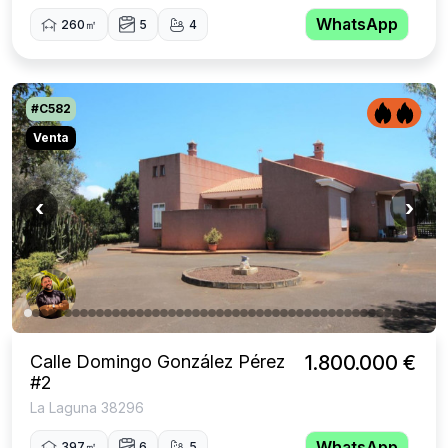
WhatsApp
260㎡
5
4
#C582
Venta
‹
›
Calle Domingo González Pérez
1.800.000 €
#2
La Laguna 38296
WhatsApp
397㎡
6
5