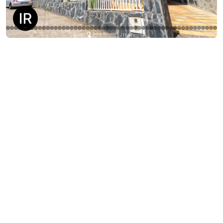
Carretera a La Atalaya
495.000 €
Santa Brigida 35307
WhatsApp
502㎡
5
4
#D352
Venta
‹
›