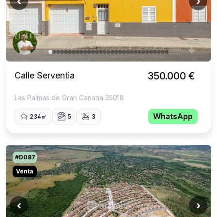
‹
›
Calle Serventia
350.000 €
Las Palmas de Gran Canaria 35018
WhatsApp
234㎡
5
3
#D087
Venta
‹
›