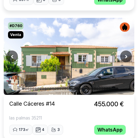
#D760
Venta
‹
›
Calle Cáceres #14
455.000 €
las palmas 35211
WhatsApp
173㎡
4
3