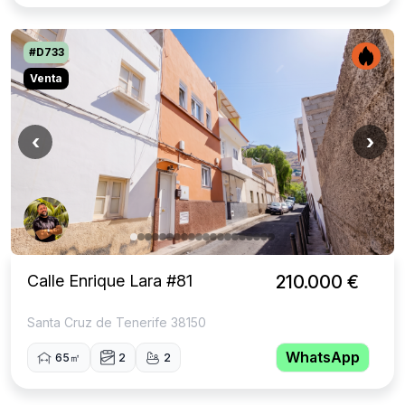
#D733
Venta
‹
›
Calle Enrique Lara #81
210.000 €
Santa Cruz de Tenerife 38150
WhatsApp
65㎡
2
2