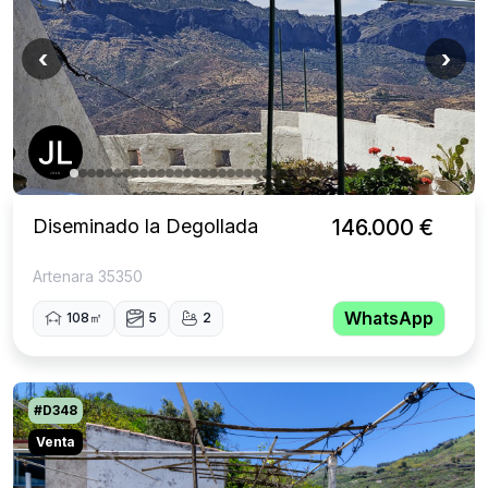
‹
›
Diseminado la Degollada
146.000 €
Artenara 35350
WhatsApp
108㎡
5
2
#D348
Venta