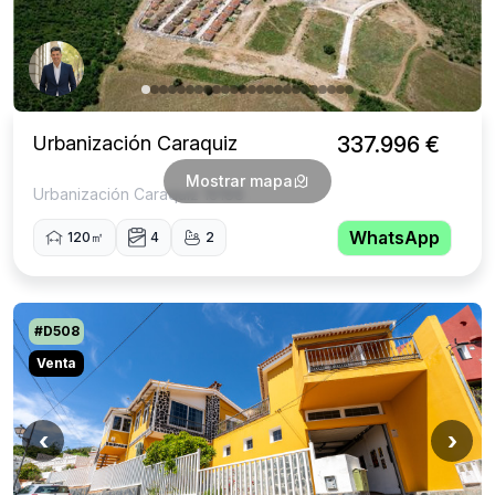
Urbanización Caraquiz
337.996 €
Mostrar mapa
Urbanización Caraquiz 19188
WhatsApp
120㎡
4
2
#D508
Venta
‹
›