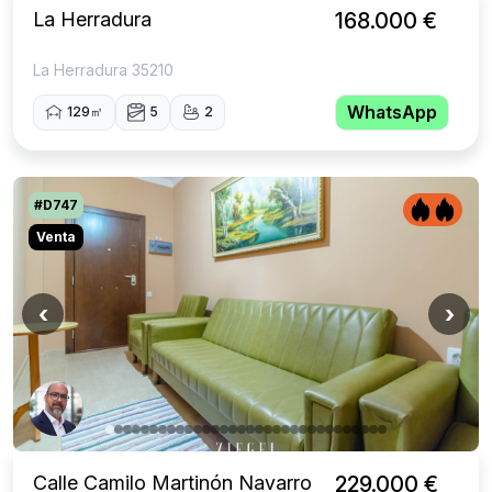
La Herradura
168.000 €
La Herradura 35210
WhatsApp
129㎡
5
2
#D747
Venta
‹
›
Calle Camilo Martinón Navarro
229.000 €