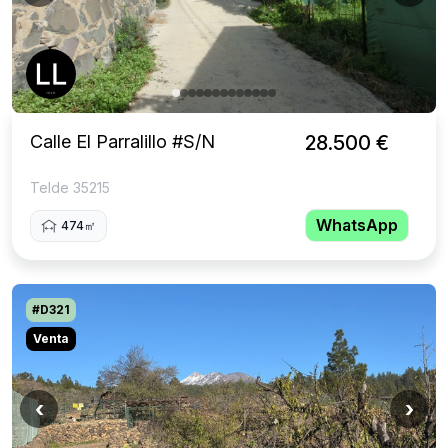
Calle El Parralillo #S/N
28.500 €
Telde 35215
WhatsApp
474㎡
#D321
Venta
‹
›