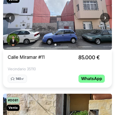
‹
›
Calle Miramar #11
85.000 €
Vecindario 35110
WhatsApp
140㎡
#D081
Venta