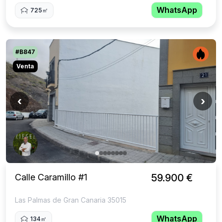
WhatsApp
725㎡
#B847
Venta
‹
›
Calle Caramillo #1
59.900 €
Las Palmas de Gran Canaria 35015
WhatsApp
134㎡