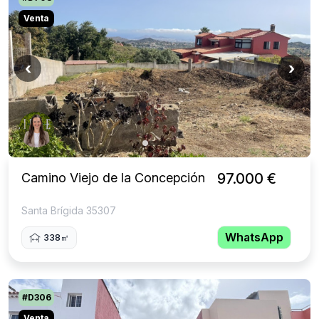
Venta
‹
›
Camino Viejo de la Concepción
97.000 €
Santa Brígida 35307
WhatsApp
338㎡
#D306
Venta