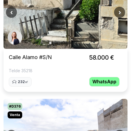
‹
›
Calle Alamo #S/N
58.000 €
Telde 35218
WhatsApp
232㎡
#D376
Venta