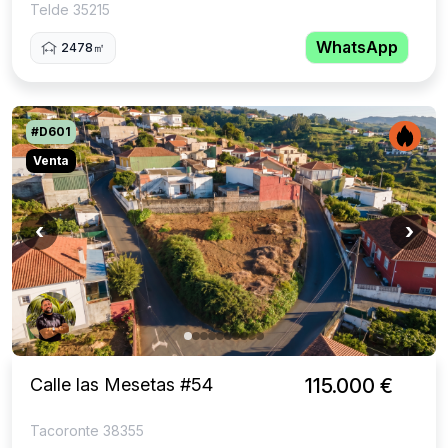
Telde 35215
WhatsApp
2478㎡
#D601
Venta
‹
›
Calle las Mesetas #54
115.000 €
Tacoronte 38355