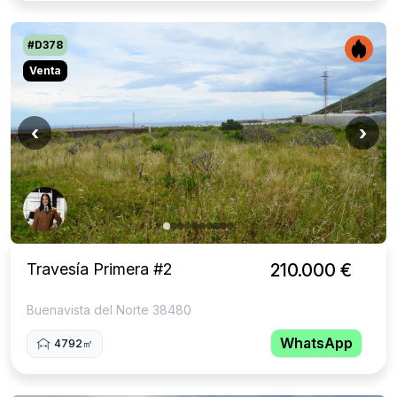
#D378
Venta
‹
›
Travesía Primera #2
210.000 €
Buenavista del Norte 38480
WhatsApp
4792㎡