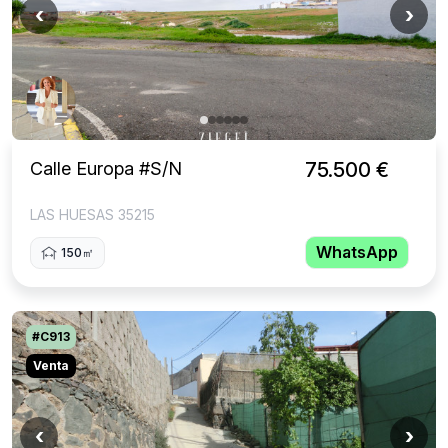
‹
›
Calle Europa #S/N
75.500 €
LAS HUESAS 35215
WhatsApp
150㎡
#C913
Venta
‹
›