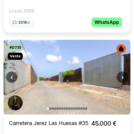
Uceda 19188
WhatsApp
2018㎡
#D735
Venta
‹
›
Carretera Jerez Las Huesas #35
45.000 €