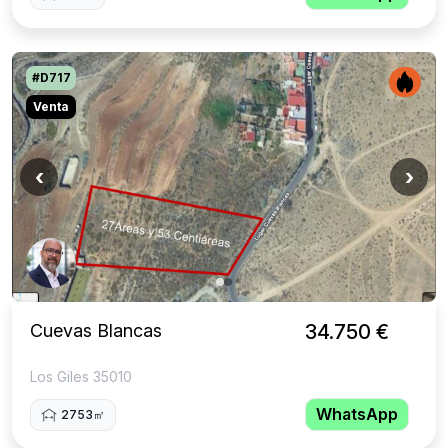
#D717
Venta
‹
›
Cuevas Blancas
34.750 €
Los Giles 35010
WhatsApp
2753㎡