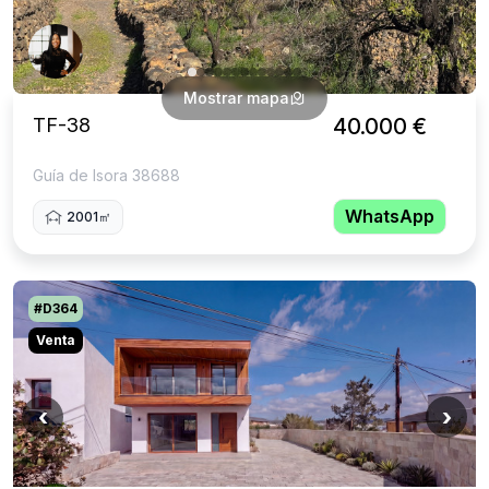
Mostrar mapa
TF-38
40.000 €
Guía de Isora 38688
WhatsApp
2001㎡
#D364
Venta
‹
›