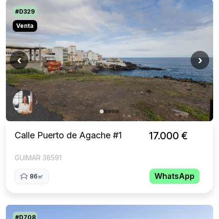
#D329
Venta
‹
›
Calle Puerto de Agache #1
17.000 €
GUIMAR 38591
WhatsApp
86㎡
#D708