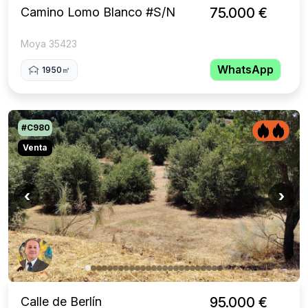
Camino Lomo Blanco #S/N
75.000 €
Moya 35423
WhatsApp
1950㎡
#C980
Venta
‹
›
Calle de Berlín
95.000 €