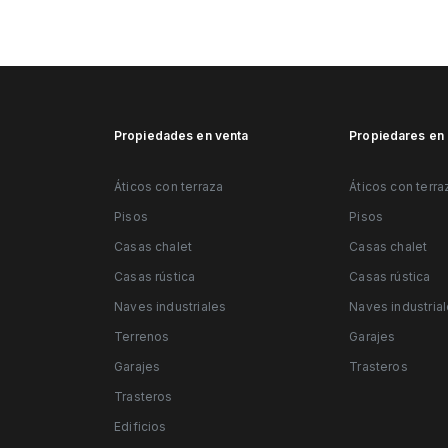
Propiedades en venta
Propiedares en 
Áticos con terraza
Áticos con terra
Pisos
Pisos
Casas chalet
Casas chalet
Casas rústica
Casas rústica
Naves industriales
Naves industria
Terrenos
Garajes
Garajes
Trasteros
Trasteros
Edificios