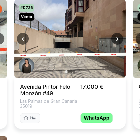
#D736
Venta
‹
›
Avenida Pintor Felo
17.000 €
Monzón #49
Las Palmas de Gran Canaria
35019
WhatsApp
11㎡