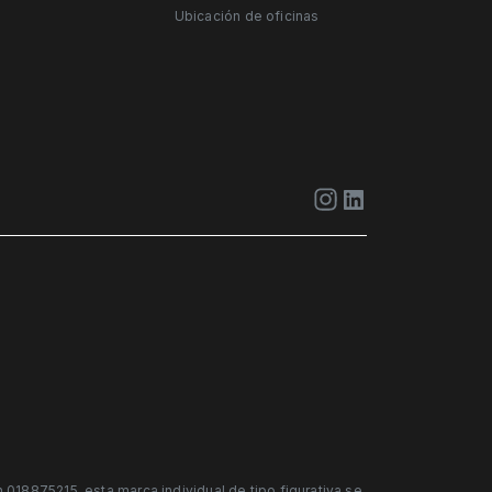
Ubicación de oficinas
18875215, esta marca individual de tipo figurativa se