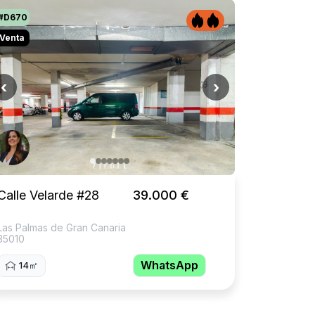
#D670
Venta
‹
›
Calle Velarde #28
39.000 €
Las Palmas de Gran Canaria
35010
WhatsApp
14㎡