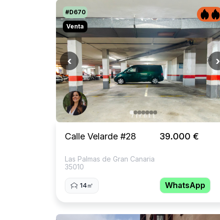
#D670
Venta
‹
›
Calle Velarde #28
39.000 €
Las Palmas de Gran Canaria
35010
WhatsApp
14㎡