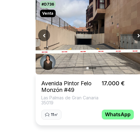
#D736
Venta
‹
›
Avenida Pintor Felo
17.000 €
Monzón #49
Las Palmas de Gran Canaria
35019
WhatsApp
11㎡