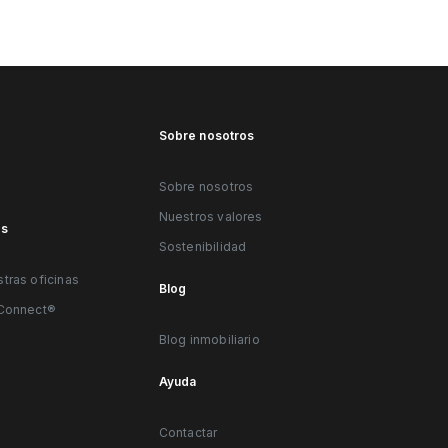
g
Sobre nosotros
Sobre nosotros
Nuestros valores
es
Sostenibilidad
tras oficinas
Blog
eConnect®
Blog inmobiliario
Ayuda
Contactar