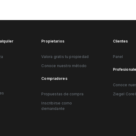
Venta de plaza-de-parkin
alquiler
Propietarios
Clientes
za
Valora gratis tu propiedad
Panel
Conoce nuestro método
Profesional
Compradores
Conoce nues
les
Propuestas de compra
Ziegel Cor
Inscribirse como
demandante