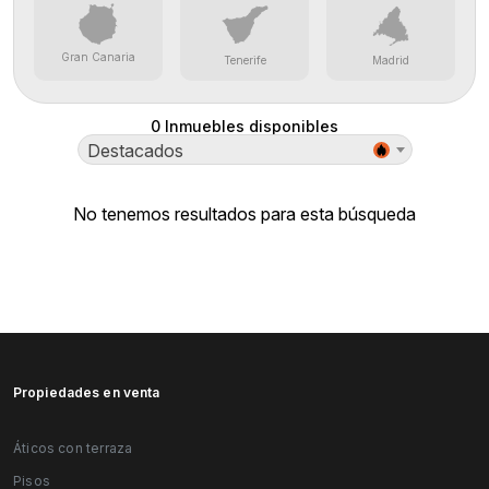
Gran Canaria
Tenerife
Madrid
0
Inmuebles disponibles
Destacados
No tenemos resultados para esta búsqueda
Alquiler de plaza-de-parking
Propiedades en venta
Áticos con terraza
Pisos