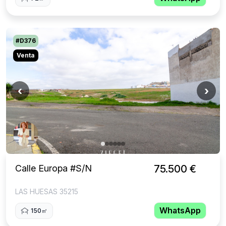
#D376
Venta
‹
›
Calle Europa #S/N
75.500 €
LAS HUESAS 35215
WhatsApp
150㎡