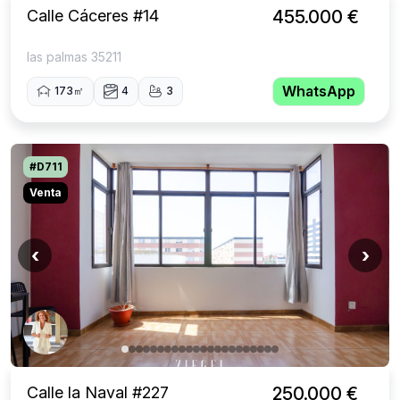
Calle Cáceres #14
455.000 €
las palmas 35211
WhatsApp
173㎡
4
3
#D711
Venta
‹
›
Calle la Naval #227
250.000 €