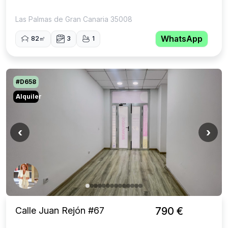
Las Palmas de Gran Canaria 35008
WhatsApp
82㎡
3
1
#D658
Alquiler
‹
›
Calle Juan Rejón #67
790 €