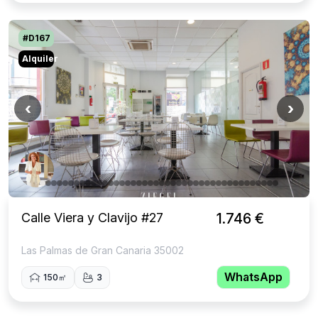
#D167
Alquiler
‹
›
Calle Viera y Clavijo #27
1.746 €
Las Palmas de Gran Canaria 35002
WhatsApp
150㎡
3