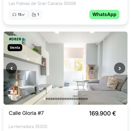
Las Palmas de Gran Canaria 35008
WhatsApp
15㎡
1
#D626
Venta
‹
›
Calle Gloria #7
169.900 €
La Herradura 35200