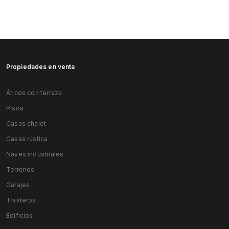
Isabel mi cartera de propiedades
Propiedades en venta
Áticos con terraza
Pisos
Casas chalet
Casas rústica
Naves industriales
Terrenos
Garajes
Trasteros
Edificios