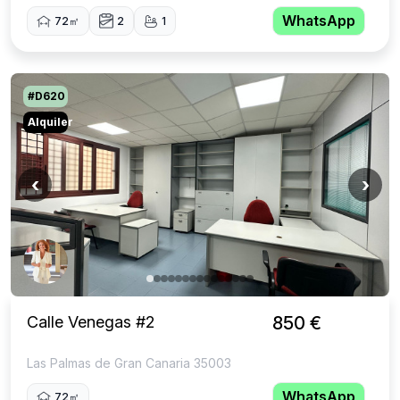
WhatsApp
72㎡
2
1
#D620
Alquiler
‹
›
Calle Venegas #2
850 €
Las Palmas de Gran Canaria 35003
WhatsApp
72㎡