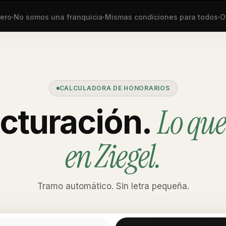
·
No somos una franquicia
·
Mismas condiciones para todos
·
Ofici
CALCULADORA DE HONORARIOS
Lo que
acturación.
en Ziegel.
Tramo automático. Sin letra pequeña.