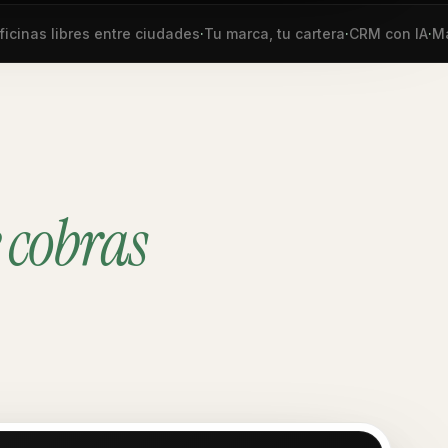
nas libres entre ciudades
·
Tu marca, tu cartera
·
CRM con IA
·
Madri
 cobras