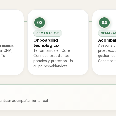
03
04
SEMANAS 2–3
SEMANAS
Onboarding
Acompañ
tecnológico
 firmamos.
Asesoría p
al CRM,
Te formamos en Core
prospecció
. Tú
Connect, expedientes,
gestión de
portales y procesos. Un
Sacamos tu
quipo respaldándote.
arantizar acompañamiento real