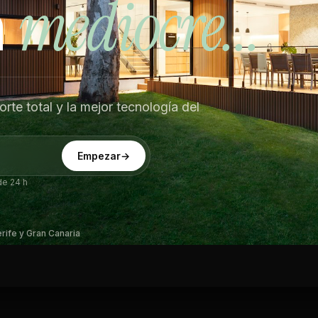
mediocre...
n
rte total y la mejor tecnología del
Empezar
de 24 h
erife y Gran Canaria