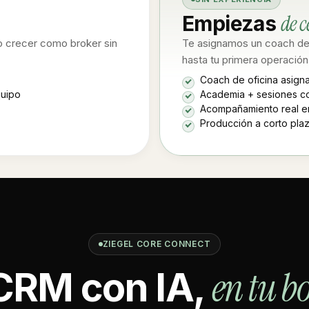
de c
Empiezas
o crecer como broker sin
Te asignamos un coach de
hasta tu primera operación
Coach de oficina asigna
quipo
Academia + sesiones co
Acompañamiento real en
Producción a corto plaz
ZIEGEL CORE CONNECT
en tu bo
CRM con IA,