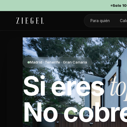
Solo 10
Para quién
Cal
Madrid · Tenerife · Gran Canaria
t
Si eres
No cobr