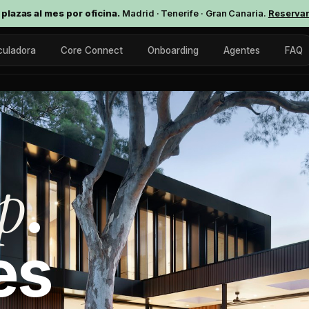
 plazas al mes por oficina.
Madrid · Tenerife · Gran Canaria.
Reservar
culadora
Core Connect
Onboarding
Agentes
FAQ
op
.
es