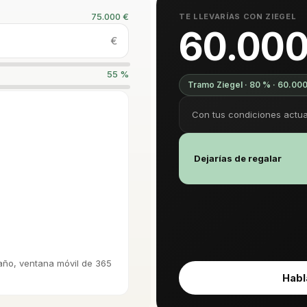
75.000 €
TE LLEVARÍAS CON ZIEGEL
60.000
€
55 %
Tramo Ziegel · 80 % · 60.00
Con tus condiciones actua
Dejarías de regalar
año, ventana móvil de 365
Habl