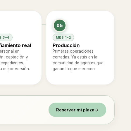
05
 3–4
MES 1–2
amiento real
Producción
ersonal en
Primeras operaciones
n, captación y
cerradas. Ya estás en la
 expedientes.
comunidad de agentes que
 mejor versión.
ganan lo que merecen.
Reservar mi plaza