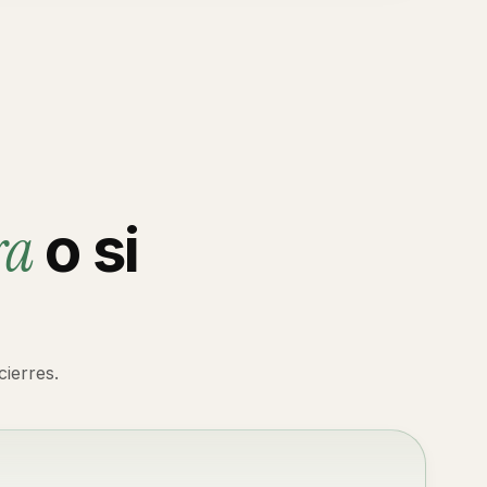
ra
o si
ierres.