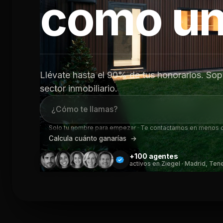
como u
Llévate hasta el 90% de tus honorarios. Sopo
sector inmobiliario.
Solo tu nombre para empezar · Te contactamos en menos 
Calcula cuánto ganarías →
+100 agentes
activos en Ziegel · Madrid, Ten