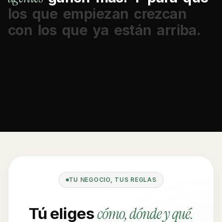
los
que
empiezan
crezcan
con
los
que
ya
están
arriba.
TU NEGOCIO, TUS REGLAS
cómo, dónde y qué.
Tú eliges