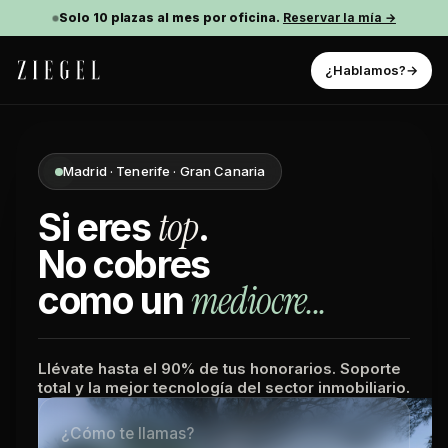
Solo 10 plazas al mes por oficina.
Reservar la mía →
¿Hablamos?
Madrid · Tenerife · Gran Canaria
top
Si eres
.
No cobres
mediocre...
como un
Llévate hasta el 90% de tus honorarios. Soporte
total y la mejor tecnología del sector inmobiliario.