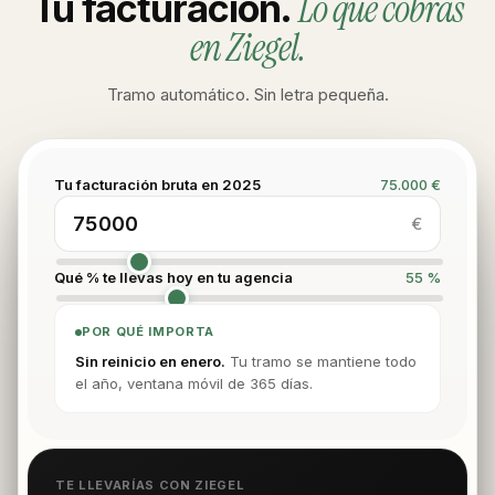
Lo que cobras
Tu facturación.
en Ziegel.
Tramo automático. Sin letra pequeña.
Tu facturación bruta en 2025
75.000 €
€
Qué % te llevas hoy en tu agencia
55 %
POR QUÉ IMPORTA
Sin reinicio en enero.
Tu tramo se mantiene todo
el año, ventana móvil de 365 días.
TE LLEVARÍAS CON ZIEGEL