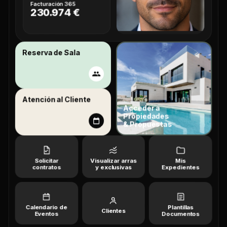
Facturación 365
230.974 €
Reserva de Sala
Atención al Cliente
Acceder a
Propiedades
& Propuestas
Solicitar
Visualizar arras
Mis
contratos
y exclusivas
Expedientes
Calendario de
Plantillas
Clientes
Eventos
Documentos